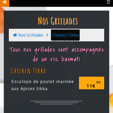
☰
Nos Grillades
Nos Grillades
Chicken Tikka
Tous nos grillades sont accompagnés
de un riz basmati
Chicken Tikka
Escalope de poulet marinée
90
11€
aux épices tikka.