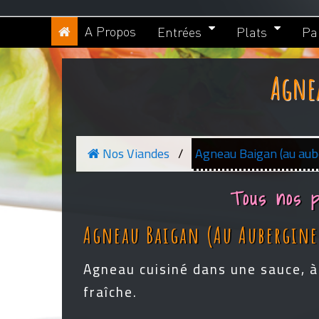
A Propos
Entrées
Plats
Pa
Agne
Nos Viandes
Agneau Baigan (au aub
Tous nos p
Agneau Baigan (au Aubergine
Agneau cuisiné dans une sauce, à 
fraîche.