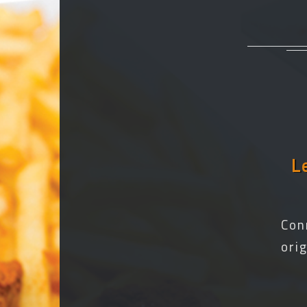
L
Con
ori