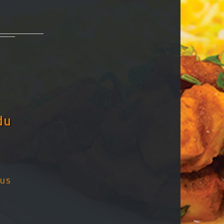
du
lus